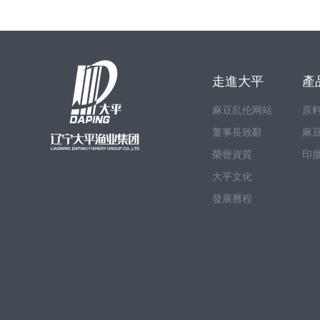
走進大平
產
麻豆乱伦网站
原
董事長致辭
麻
榮譽資質
印
大平文化
發展曆程