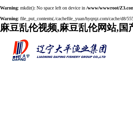
Warning
: mkdir(): No space left on device in
/www/wwwroot/Z3.com
Warning
: file_put_contents(./cachefile_yuan/hyqrqz.com/cache/d8/5559
麻豆乱伦视频,麻豆乱伦网站,